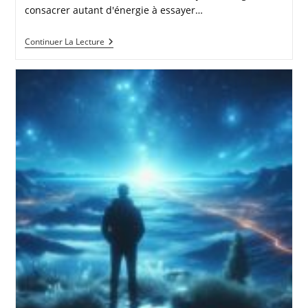
consacrer autant d'énergie à essayer…
MÉDITER
Continuer La Lecture
OU
PROFITER
DE
LA
VIE
?