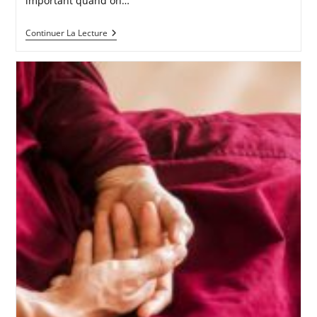
important quand on…
PRINCIPAUX
Continuer La Lecture
TYPES
DE
MÉDITATIONS