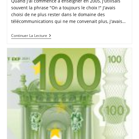
Quand j'ai commencé à enseigner en 2005, j'utilisais
souvent la phrase "On a toujours le choix !" J'avais
choisi de ne plus rester dans le domaine des
télécommunications qui ne me convenait plus, j'avais…
ET
Continuer La Lecture
VOUS,
AVEZ-
VOUS
LE
CHOIX
?