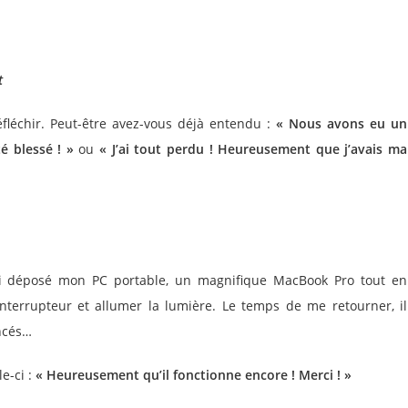
t
éfléchir. Peut-être avez-vous déjà entendu :
« Nous avons eu un
té blessé ! »
ou
« J’ai tout perdu ! Heureusement que j’avais ma
ai déposé mon PC portable, un magnifique MacBook Pro tout en
nterrupteur et allumer la lumière. Le temps de me retourner, il
oncés…
e-ci :
« Heureusement qu’il fonctionne encore ! Merci ! »